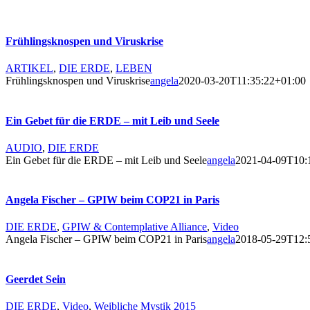
Frühlingsknospen und Viruskrise
ARTIKEL
,
DIE ERDE
,
LEBEN
Frühlingsknospen und Viruskrise
angela
2020-03-20T11:35:22+01:00
Ein Gebet für die ERDE – mit Leib und Seele
AUDIO
,
DIE ERDE
Ein Gebet für die ERDE – mit Leib und Seele
angela
2021-04-09T10:
Angela Fischer – GPIW beim COP21 in Paris
DIE ERDE
,
GPIW & Contemplative Alliance
,
Video
Angela Fischer – GPIW beim COP21 in Paris
angela
2018-05-29T12:
Geerdet Sein
DIE ERDE
,
Video
,
Weibliche Mystik 2015