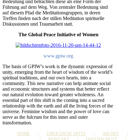
Bedeutung und betrachten diese als eine Form der
Führung auf dem Weg. Von zentraler Bedeutung sind
auf diesem Pfad die Meditationsgruppen, in deren
Treffen finden nach der stillen Meditation spirituelle
Diskussionen und Traumarbeit statt.
The Global Peace Initiative of Women
www.gpiw.org
The basis of GPIW’s work is the dynamic expression of
unity, emerging from the heart of wisdom of the world’s
spiritual traditions, and our own hearts, into a
community. This new narrative can help animate social
and economic structures and systems that better reflect
our natural evolution toward greater wholeness. An
essential part of this shift is the coming into a sacred
relationship with the earth and all the living forces of the
universe. Feminine wisdom and the power of love can
serve as the fulcrum for this inner and outer
transformation.
HOME
ÜBER DIESE SEITE
ARCHIV
LINKS
KONTAKT
DATENSCHUTZ