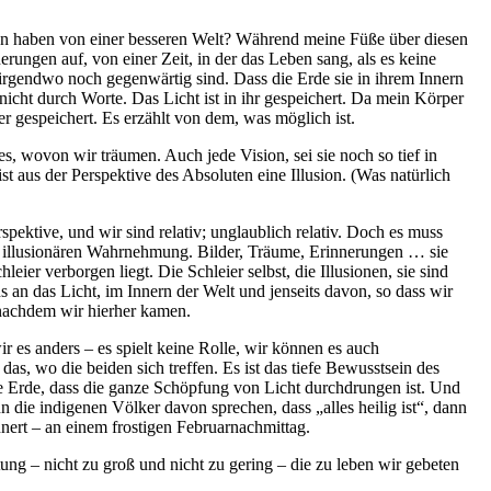
nen haben von einer besseren Welt? Während meine Füße über diesen
ungen auf, von einer Zeit, in der das Leben sang, als es keine
irgendwo noch gegenwärtig sind. Dass die Erde sie in ihrem Innern
nicht durch Worte. Das Licht ist in ihr gespeichert. Da mein Körper
er gespeichert. Es erzählt von dem, was möglich ist.
les, wovon wir träumen. Auch jede Vision, sei sie noch so tief in
ist aus der Perspektive des Absoluten eine Illusion. (Was natürlich
ektive, und wir sind relativ; unglaublich relativ. Doch es muss
r illusionären Wahrnehmung. Bilder, Träume, Erinnerungen … sie
hleier verborgen liegt. Die Schleier selbst, die Illusionen, sie sind
ns an das Licht, im Innern der Welt und jenseits davon, so dass wir
 nachdem wir hierher kamen.
 es anders – es spielt keine Rolle, wir können es auch
as, wo die beiden sich treffen. Es ist das tiefe Bewusstsein des
die Erde, dass die ganze Schöpfung von Licht durchdrungen ist. Und
n die indigenen Völker davon sprechen, dass „alles heilig ist“, dann
nert – an einem frostigen Februarnachmittag.
ng – nicht zu groß und nicht zu gering – die zu leben wir gebeten