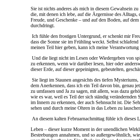
Sie ist nichts anderes als mich in diesem Gewahsein zu
die, mit denen ich lebe, auf die Ärgernisse des Alltags
Freude, und Geschenke – und auf den Boden, auf dem ic
durchdringt.
Ich fühle den frostigen Untergrund, er schenkt mir Freu
dass die Sonne sie im Frühling weckt. Selbst schlafend
meinen Teil hier geben, kann ich meine Verantwortun
Und die liegt nicht im Lesen oder Wiedergeben von spiri
zu erkennen, wenn wir darüber lesen, hier oder anders
dieser Erde, auf dieser gepeinigten, gebeutelten, gesc
Sie liegt im Staunen angesichts des tiefen Mysteriums, i
dem Anerkennen, dass ich ein Teil davon bin, genau je
zu umfassen und Ja zu sagen, mit allem, was dazu gehör
wie es war, weil es Teil der sich ständig verändernden
im Innern zu erkennen, der auch Sehnsucht ist. Die Se
sehen und durch meine Ohren in das Leben zu lauschen 
An diesem kalten Februarnachmittag fühle ich dieses 
Leben – dieser kurze Moment in der unendlichen Wirklich
Bestrebungen annahmen, und so außergewöhnlich, wie 