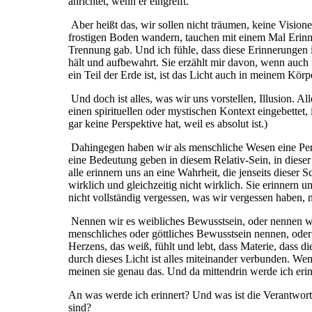
anrichtet, wenn er eingreift.
Aber heißt das, wir sollen nicht träumen, keine Visio
frostigen Boden wandern, tauchen mit einem Mal Erinner
Trennung gab. Und ich fühle, dass diese Erinnerungen 
hält und aufbewahrt. Sie erzählt mir davon, wenn auch 
ein Teil der Erde ist, ist das Licht auch in meinem Körp
Und doch ist alles, was wir uns vorstellen, Illusion. Al
einen spirituellen oder mystischen Kontext eingebettet, 
gar keine Perspektive hat, weil es absolut ist.)
Dahingegen haben wir als menschliche Wesen eine Persp
eine Bedeutung geben in diesem Relativ-Sein, in diese
alle erinnern uns an eine Wahrheit, die jenseits dieser Sc
wirklich und gleichzeitig nicht wirklich. Sie erinnern u
nicht vollständig vergessen, was wir vergessen haben,
Nennen wir es weibliches Bewusstsein, oder nennen wir
menschliches oder göttliches Bewusstsein nennen, oder d
Herzens, das weiß, fühlt und lebt, dass Materie, dass 
durch dieses Licht ist alles miteinander verbunden. Wen
meinen sie genau das. Und da mittendrin werde ich erin
An was werde ich erinnert? Und was ist die Verantwortu
sind?