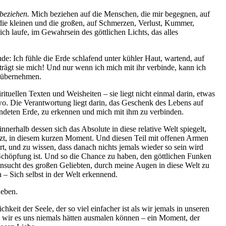
beziehen.
Mich beziehen auf die Menschen, die mir begegnen, auf
, die kleinen und die großen, auf Schmerzen, Verlust, Kummer,
h laufe, im Gewahrsein des göttlichen Lichts, das alles
de: Ich fühle die Erde schlafend unter kühler Haut, wartend, auf
 trägt sie mich! Und nur wenn ich mich mit ihr verbinde, kann ich
g übernehmen.
tuellen Texten und Weisheiten – sie liegt nicht einmal darin, etwas
wo. Die Verantwortung liegt darin, das Geschenk des Lebens auf
händeten Erde, zu erkennen und mich mit ihm zu verbinden.
nnerhalb dessen sich das Absolute in diese relative Welt spiegelt,
tzt, in diesem kurzen Moment. Und diesen Teil mit offenen Armen
t, und zu wissen, dass danach nichts jemals wieder so sein wird
 Schöpfung ist. Und so die Chance zu haben, den göttlichen Funken
hnsucht des großen Geliebten, durch meine Augen in diese Welt zu
– Sich selbst in der Welt erkennend.
Leben.
keit der Seele, der so viel einfacher ist als wir jemals in unseren
wir es uns niemals hätten ausmalen können – ein Moment, der