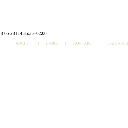
18-05-28T14:35:35+02:00
E
ARCHIV
LINKS
KONTAKT
DATENSC