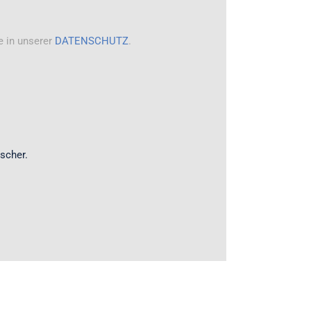
e in unserer
DATENSCHUTZ
.
scher.