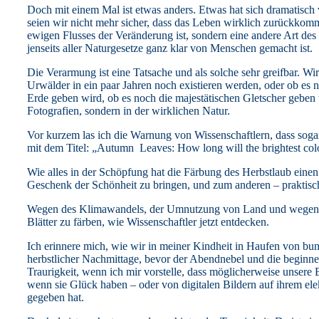
Doch mit einem Mal ist etwas anders. Etwas hat sich dramatisch v
seien wir nicht mehr sicher, dass das Leben wirklich zurückkomm
ewigen Flusses der Veränderung ist, sondern eine andere Art des
jenseits aller Naturgesetze ganz klar von Menschen gemacht ist.
Die Verarmung ist eine Tatsache und als solche sehr greifbar. W
Urwälder in ein paar Jahren noch existieren werden, oder ob es 
Erde geben wird, ob es noch die majestätischen Gletscher geben wi
Fotografien, sondern in der wirklichen Natur.
Vor kurzem las ich die Warnung von Wissenschaftlern, dass sog
mit dem Titel: „Autumn Leaves: How long will the brightest colo
Wie alles in der Schöpfung hat die Färbung des Herbstlaub eine
Geschenk der Schönheit zu bringen, und zum anderen – praktisch 
Wegen des Klimawandels, der Umnutzung von Land und wegen ind
Blätter zu färben, wie Wissenschaftler jetzt entdecken.
Ich erinnere mich, wie wir in meiner Kindheit in Haufen von 
herbstlicher Nachmittage, bevor der Abendnebel und die beginn
Traurigkeit, wenn ich mir vorstelle, dass möglicherweise unsere
wenn sie Glück haben – oder von digitalen Bildern auf ihrem ele
gegeben hat.