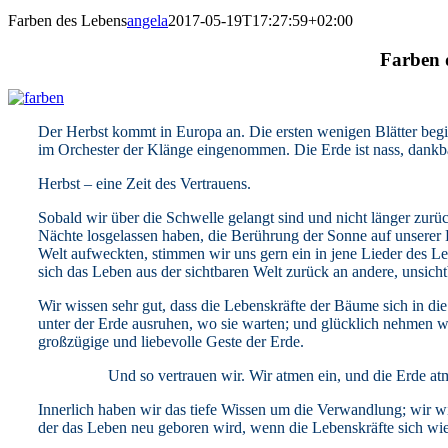
Farben des Lebens
angela
2017-05-19T17:27:59+02:00
Farben 
Der Herbst kommt in Europa an. Die ersten wenigen Blätter begi
im Orchester der Klänge eingenommen. Die Erde ist nass, dankbar 
Herbst – eine Zeit des Vertrauens.
Sobald wir über die Schwelle gelangt sind und nicht länger zu
Nächte losgelassen haben, die Berührung der Sonne auf unserer
Welt aufweckten, stimmen wir uns gern ein in jene Lieder des Le
sich das Leben aus der sichtbaren Welt zurück an andere, unsicht
Wir wissen sehr gut, dass die Lebenskräfte der Bäume sich in d
unter der Erde ausruhen, wo sie warten; und glücklich nehmen wir
großzügige und liebevolle Geste der Erde.
Und so vertrauen wir. Wir atmen ein, und die Erde at
Innerlich haben wir das tiefe Wissen um die Verwandlung; wir wis
der das Leben neu geboren wird, wenn die Lebenskräfte sich wie