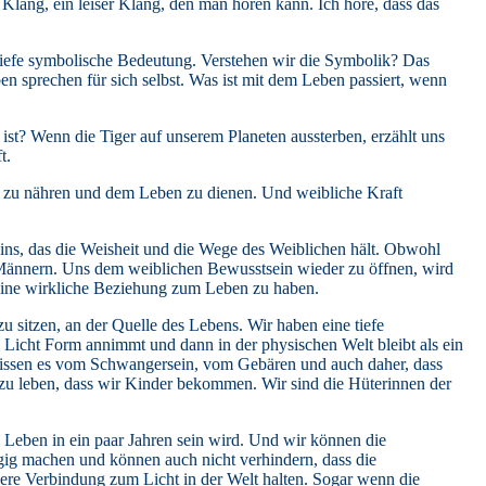
n Klang, ein leiser Klang, den man hören kann. Ich höre, dass das
e tiefe symbolische Bedeutung. Verstehen wir die Symbolik? Das
en sprechen für sich selbst. Was ist mit dem Leben passiert, wenn
 ist? Wenn die Tiger auf unserem Planeten aussterben, erzählt uns
t.
n zu nähren und dem Leben zu dienen. Und weibliche Kraft
ins, das die Weisheit und die Wege des Weiblichen hält. Obwohl
nd Männern. Uns dem weiblichen Bewusstsein wieder zu öffnen, wird
eine wirkliche Beziehung zum Leben zu haben.
 sitzen, an der Quelle des Lebens. Wir haben eine tiefe
Licht Form annimmt und dann in der physischen Welt bleibt als ein
issen es vom Schwangersein, vom Gebären und auch daher, dass
e zu leben, dass wir Kinder bekommen. Wir sind die Hüterinnen der
 Leben in ein paar Jahren sein wird. Und wir können die
ngig machen und können auch nicht verhindern, dass die
re Verbindung zum Licht in der Welt halten. Sogar wenn die