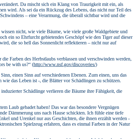
erändert. Da mischt sich ein Klang von Traurigkeit mit ein, als
en wird. Als sei da ein Rückzug des Lebens, das nicht nur Teil des
 Schwindens – eine Verarmung, die überall sichtbar wird und die
ir wissen nicht, wie viele Bäume, wie viele große Waldgebiete und
noch ein so Ehrfurcht gebietendes Geschöpf wie den Tiger auf dieser
rd, die so hell das Sonnenlicht reflektieren – nicht nur auf
ar die Farben des Herbstlaubs verblassen und verschwinden werden,
rs be with us?“ (
http://www.nsf.gov/discoveries/
)
n Sinn, einen Sinn auf verschiedenen Ebenen. Zum einen, uns das
wie das Leben ist -, die Blätter vor Schädlingen zu schützen.
uzierter Schädlinge verlieren die Bäume ihre Fähigkeit, die
buntem Laub gebadet haben! Das war das besondere Vergnügen
ende Dämmerung uns nach Hause schickten. Ich fühle eine tiefe
 Enkel und Urenkel nur aus Geschichten, die ihnen erzählt werden -
ktronischen Spielzeug erfahren, dass es einmal Farben in der Natur