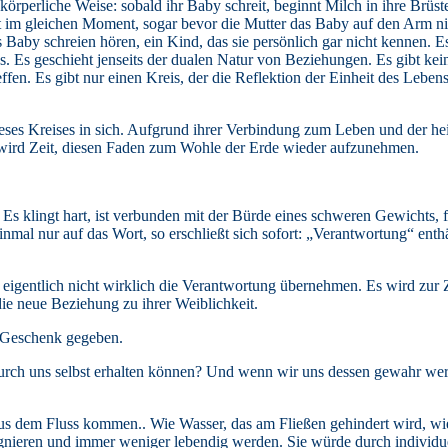
hr körperliche Weise: sobald ihr Baby schreit, beginnt Milch in ihre Brüs
t im gleichen Moment, sogar bevor die Mutter das Baby auf den Arm 
s Baby schreien hören, ein Kind, das sie persönlich gar nicht kennen. E
s. Es geschieht jenseits der dualen Natur von Beziehungen. Es gibt ke
n. Es gibt nur einen Kreis, der die Reflektion der Einheit des Lebens i
dieses Kreises in sich. Aufgrund ihrer Verbindung zum Leben und der he
es wird Zeit, diesen Faden zum Wohle der Erde wieder aufzunehmen.
Es klingt hart, ist verbunden mit der Bürde eines schweren Gewichts,
inmal nur auf das Wort, so erschließt sich sofort: „Verantwortung“ ent
 eigentlich nicht wirklich die Verantwortung übernehmen. Es wird zur 
die neue Beziehung zu ihrer Weiblichkeit.
s Geschenk gegeben.
 durch uns selbst erhalten können? Und wenn wir uns dessen gewahr wer
us dem Fluss kommen.. Wie Wasser, das am Fließen gehindert wird, wie 
nieren und immer weniger lebendig werden. Sie würde durch individue