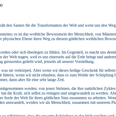
00
thält den Samen für die Transformation der Welt und weist uns den Weg,
sstseins; es ist das weibliche Bewusstsein der Menschheit, von Männe
 physischen Ebene ihren Weg zu diesem göttlichen weiblichen Bewusst
werden oder sich überlegen zu fühlen. Im Gegenteil, es macht uns demü
n der Welt tragen, weil es uns einerseits auf die Erde bringt und ander
grenzenlos geliebt wird, jenseits all unserer Vorstellung.
 was sie verkörpert. Aber wenn wir dieses heilige Geschenk für selbstv
füttern, wenn wir nicht erlauben, dass es zum Wohle der Schöpfung b
mer, dann aber für eine sehr lange Zeit.
 mitgenommen werden, von jenen Strömen, die ihre natürlichen Zyklen
 hat die Kraft, sich selbst zu reinigen und umgewandelt zu werden. Ab
 der Seele der Welt für ihren göttlichen Sinn zusammen zu arbeiten. Wen
yklen umwandelt, werden wir als Menschheit, zusammen mit unserem Pl
 zu reflektieren, dass die gesamte Schöpfung in der Welt genährt wird.