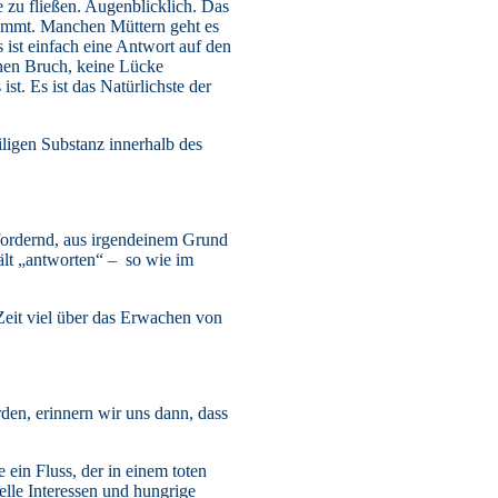
te zu fließen. Augenblicklich. Das
nimmt. Manchen Müttern geht es
s ist einfach eine Antwort auf den
inen Bruch, keine Lücke
st. Es ist das Natürlichste der
iligen Substanz innerhalb des
 fordernd, aus irgendeinem Grund
hält „antworten“ – so wie im
Zeit viel über das Erwachen von
den, erinnern wir uns dann, dass
ein Fluss, der in einem toten
lle Interessen und hungrige