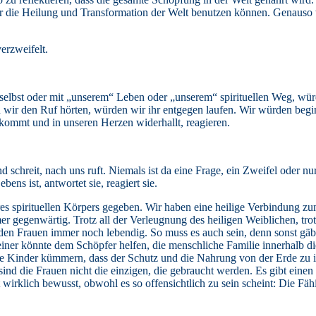
ür die Heilung und Transformation der Welt benutzen können. Genaus
erzweifelt.
 selbst oder mit „unserem“ Leben oder „unserem“ spirituellen Weg, wü
n wir den Ruf hörten, würden wir ihr entgegen laufen. Wir würden begi
e kommt und in unseren Herzen widerhallt, reagieren.
schreit, nach uns ruft. Niemals ist da eine Frage, ein Zweifel oder n
ns ist, antwortet sie, reagiert sie.
eres spirituellen Körpers gegeben. Wir haben eine heilige Verbindung
r gegenwärtig. Trotz all der Verleugnung des heiligen Weiblichen, trot
 den Frauen immer noch lebendig. So muss es auch sein, denn sonst gäb
ner könnte dem Schöpfer helfen, die menschliche Familie innerhalb d
e Kinder kümmern, dass der Schutz und die Nahrung von der Erde zu ih
 sind die Frauen nicht die einzigen, die gebraucht werden. Es gibt eine
 wirklich bewusst, obwohl es so offensichtlich zu sein scheint: Die Fäh