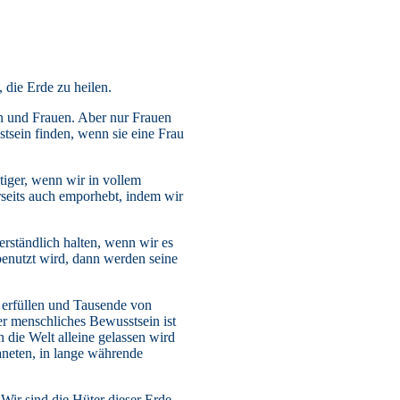
 die Erde zu heilen.
rn und Frauen. Aber nur Frauen
sein finden, wenn sie eine Frau
tiger, wenn wir in vollem
erseits auch emporhebt, indem wir
erständlich halten, wenn wir es
enutzt wird, dann werden seine
 erfüllen und Tausende von
er menschliches Bewusstsein ist
n die Welt alleine gelassen wird
aneten, in lange währende
 Wir sind die Hüter dieser Erde