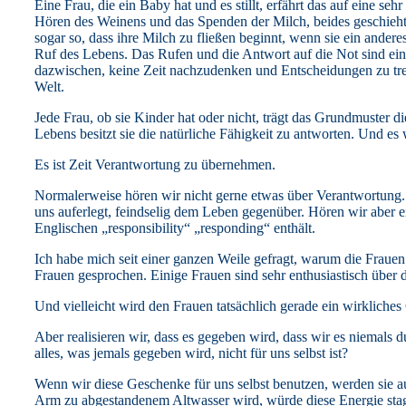
Eine Frau, die ein Baby hat und es stillt, erfährt das auf eine se
Hören des Weinens und das Spenden der Milch, beides geschieh
sogar so, dass ihre Milch zu fließen beginnt, wenn sie ein andere
Ruf des Lebens. Das Rufen und die Antwort auf die Not sind ein
dazwischen, keine Zeit nachzudenken und Entscheidungen zu treffe
Welt.
Jede Frau, ob sie Kinder hat oder nicht, trägt das Grundmuster 
Lebens besitzt sie die natürliche Fähigkeit zu antworten. Und 
Es ist Zeit Verantwortung zu übernehmen.
Normalerweise hören wir nicht gerne etwas über Verantwortung. 
uns auferlegt, feindselig dem Leben gegenüber. Hören wir aber e
Englischen „responsibility“ „responding“ enthält.
Ich habe mich seit einer ganzen Weile gefragt, warum die Frauen
Frauen gesprochen. Einige Frauen sind sehr enthusiastisch über 
Und vielleicht wird den Frauen tatsächlich gerade ein wirkliche
Aber realisieren wir, dass es gegeben wird, dass wir es niemals
alles, was jemals gegeben wird, nicht für uns selbst ist?
Wenn wir diese Geschenke für uns selbst benutzen, werden sie a
Arm zu abgestandenem Altwasser wird, würde diese Energie stag