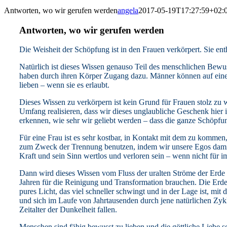
Antworten, wo wir gerufen werden
angela
2017-05-19T17:27:59+02:
Antworten, wo wir gerufen werden
Die Weisheit der Schöpfung ist in den Frauen verkörpert. Sie en
Natürlich ist dieses Wissen genauso Teil des menschlichen Bewu
haben durch ihren Körper Zugang dazu. Männer können auf einer
lieben – wenn sie es erlaubt.
Dieses Wissen zu verkörpern ist kein Grund für Frauen stolz zu 
Umfang realisieren, dass wir dieses unglaubliche Geschenk hier i
erkennen, wie sehr wir geliebt werden – dass die ganze Schöpfung 
Für eine Frau ist es sehr kostbar, in Kontakt mit dem zu kommen,
zum Zweck der Trennung benutzen, indem wir unsere Egos damit 
Kraft und sein Sinn wertlos und verloren sein – wenn nicht für im
Dann wird dieses Wissen vom Fluss der uralten Ströme der Erde
Jahren für die Reinigung und Transformation brauchen. Die Erde
pures Licht, das viel schneller schwingt und in der Lage ist, mit
und sich im Laufe von Jahrtausenden durch jene natürlichen Z
Zeitalter der Dunkelheit fallen.
Menschen sind fähig bewusst zu lieben und die göttliche Liebe so