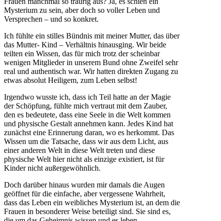
Frauen manchmal so traurig aus? Ja, es schien ein
Mysterium zu sein, aber doch so voller Leben und
Versprechen – und so konkret.
Ich fühlte ein stilles Bündnis mit meiner Mutter, das über
das Mutter- Kind – Verhältnis hinausging. Wir beide
teilten ein Wissen, das für mich trotz der scheinbar
wenigen Mitglieder in unserem Bund ohne Zweifel sehr
real und authentisch war. Wir hatten direkten Zugang zu
etwas absolut Heiligem, zum Leben selbst!
Irgendwo wusste ich, dass ich Teil hatte an der Magie
der Schöpfung, fühlte mich vertraut mit dem Zauber,
den es bedeutete, dass eine Seele in die Welt kommen
und physische Gestalt annehmen kann. Jedes Kind hat
zunächst eine Erinnerung daran, wo es herkommt. Das
Wissen um die Tatsache, dass wir aus dem Licht, aus
einer anderen Welt in diese Welt treten und diese
physische Welt hier nicht als einzige existiert, ist für
Kinder nicht außergewöhnlich.
Doch darüber hinaus wurden mir damals die Augen
geöffnet für die einfache, aber vergessene Wahrheit,
dass das Leben ein weibliches Mysterium ist, an dem die
Frauen in besonderer Weise beteiligt sind. Sie sind es,
die um das Geheimnis wissen und es leben.