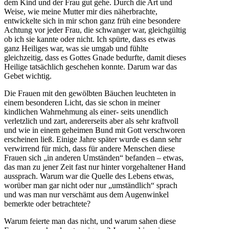
dem Kind und der Frau gut gehe. Durch die Art und
Weise, wie meine Mutter mir dies näherbrachte,
entwickelte sich in mir schon ganz früh eine besondere
Achtung vor jeder Frau, die schwanger war, gleichgültig
ob ich sie kannte oder nicht. Ich spürte, dass es etwas
ganz Heiliges war, was sie umgab und fühlte
gleichzeitig, dass es Gottes Gnade bedurfte, damit dieses
Heilige tatsächlich geschehen konnte. Darum war das
Gebet wichtig.
Die Frauen mit den gewölbten Bäuchen leuchteten in
einem besonderen Licht, das sie schon in meiner
kindlichen Wahrnehmung als einer- seits unendlich
verletzlich und zart, andererseits aber als sehr kraftvoll
und wie in einem geheimen Bund mit Gott verschworen
erscheinen ließ. Einige Jahre später wurde es dann sehr
verwirrend für mich, dass für andere Menschen diese
Frauen sich „in anderen Umständen“ befanden – etwas,
das man zu jener Zeit fast nur hinter vorgehaltener Hand
aussprach. Warum war die Quelle des Lebens etwas,
worüber man gar nicht oder nur „umständlich“ sprach
und was man nur verschämt aus dem Augenwinkel
bemerkte oder betrachtete?
Warum feierte man das nicht, und warum sahen diese