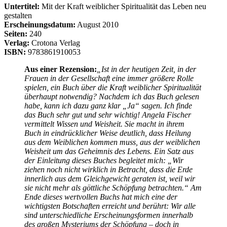
Untertitel:
Mit der Kraft weiblicher Spiritualität das Leben neu
gestalten
Erscheinungsdatum:
August 2010
Seiten:
240
Verlag:
Crotona Verlag
ISBN:
9783861910053
Aus einer Rezension:
„Ist in der heutigen Zeit, in der
Frauen in der Gesellschaft eine immer größere Rolle
spielen, ein Buch über die Kraft weiblicher Spiritualität
überhaupt notwendig? Nachdem ich das Buch gelesen
habe, kann ich dazu ganz klar „Ja“ sagen. Ich finde
das Buch sehr gut und sehr wichtig!
Angela Fischer
vermittelt Wissen und Weisheit. Sie macht in ihrem
Buch in eindrücklicher Weise deutlich, dass Heilung
aus dem Weiblichen kommen muss, aus der weiblichen
Weisheit um das Geheimnis des Lebens.
Ein Satz aus
der Einleitung dieses Buches begleitet mich: „Wir
ziehen noch nicht wirklich in Betracht, dass die Erde
innerlich aus dem Gleichgewicht geraten ist, weil wir
sie nicht mehr als göttliche Schöpfung betrachten.“
Am
Ende dieses wertvollen Buchs hat mich eine der
wichtigsten Botschaften erreicht und berührt: Wir alle
sind unterschiedliche Erscheinungsformen innerhalb
des großen Mysteriums der Schöpfung – doch in