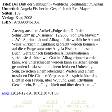
Titel:
Der Duft der Sehnsucht - Weibliche Spiritualität im Alltag
Untertitel:
Angela Fischer im Gespräch mit Eva Mayer
Seiten:
139
Verlag:
Klar, 2008
ISBN:
9783938461051
Auszug aus dem Artikel „Folge dem Duft der
Sehnsucht“ in: „Visionen“, 12/2008, von Eva Mayer: “
…Wie Spiritualität und Alltag auf die weibliche Art und
Weise wirklich in Einklang gebracht werden können –
auf diese Frage antwortet Angela Fischer in diesem
Buch. Gefragt nach konkreten Alltagssituationen
spricht sie darüber, wie Gott im Alltag erinnert werden
kann, wie unterschieden werden kann zwischen einem
gesunden Loslassen und einem leblosen Unbeteiligt-
Sein, zwischen einem lebendigen Warten und einem
trostlosen Die-Chance-Verpassen. Sie spricht über das
Licht in den Frauen, über Wut und Zorn, Rhythmus,
Gewahrsein, Empfänglichkeit und über den Atem…“
angela
2024-12-19T18:02:38+01:00
HOME
ABOUT
ARCHIVE
LINKS
CONTACT
PRIVACY POLICY
IMPRESSUM
Deutsch